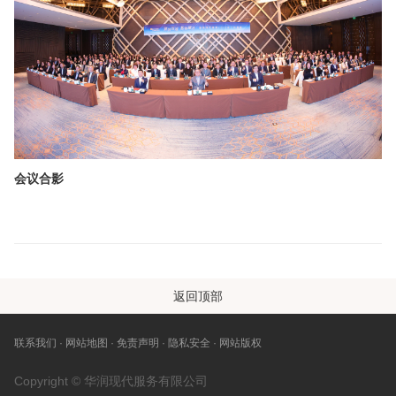
会议合影
返回顶部
联系我们
网站地图
免责声明
隐私安全
网站版权
Copyright © 华润现代服务有限公司