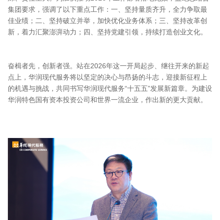
集团要求，强调了以下重点工作：一、坚持量质齐升，全力争取最
佳业绩；二、坚持破立并举，加快优化业务体系；三、坚持改革创
新，着力汇聚澎湃动力；四、坚持党建引领，持续打造创业文化。
奋楫者先，创新者强。站在2026年这一开局起步、继往开来的新起
点上，华润现代服务将以坚定的决心与昂扬的斗志，迎接新征程上
的机遇与挑战，共同书写华润现代服务“十五五”发展新篇章。为建设
华润特色国有资本投资公司和世界一流企业，作出新的更大贡献。