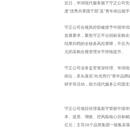
近日，华润现代服务旗下守正公司凭借
度“优秀共青团干部”及“青年岗位能
守正公司合规风控部被授予中国华润2
发展要求，聚焦守正平台招标采购全
结果归档的全链条风控屏障，不仅为
元的采购合规管理水平持续提升。
守正公司业务监管资深经理、华润现
岗位，牵头落实“向光而行”青年品
研学等活动，助力现代服务公司团支
守正公司项目经理葛新宇荣获中国华
本、提质、增效、控风险核心目标赋
亿元；主导16个品类集团一级集采落