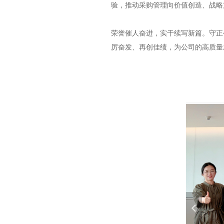
验，推动采购管理向价值创造、战略
荣誉催人奋进，实干续写新篇。守正
厉奋发、再创佳绩，为公司的高质量