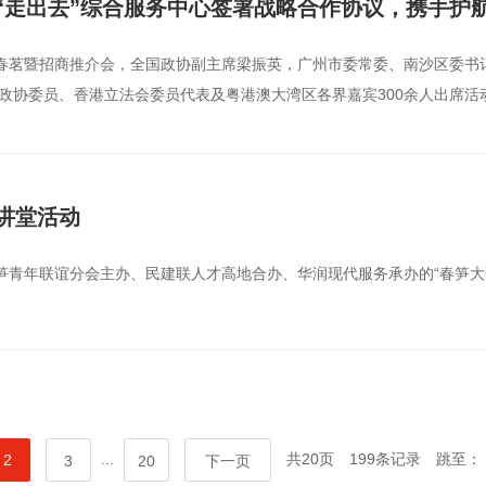
“走出去”综合服务中心签署战略合作协议，携手护航
会春茗暨招商推介会，全国政协副主席梁振英，广州市委常委、南沙区委
政协委员、香港立法会委员代表及粤港澳大湾区各界嘉宾300余人出席活动
讲堂活动
笋青年联谊分会主办、民建联人才高地合办、华润现代服务承办的“春笋大
...
共20页
199条记录
跳至：
2
3
20
下一页