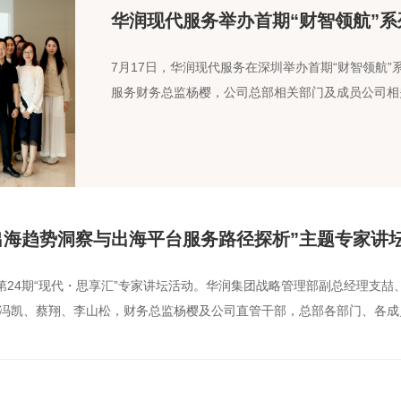
华润现代服务举办首期“财智领航”
7月17日，华润现代服务在深圳举办首期“财智领航
服务财务总监杨樱，公司总部相关部门及成员公司相关
出海趋势洞察与出海平台服务路径探析”主题专家讲
办第24期“现代・思享汇”专家讲坛活动。华润集团战略管理部副总经理支
冯凯、蔡翔、李山松，财务总监杨樱及公司直管干部，总部各部门、各成员