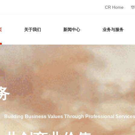
CR Home
华
页
关于我们
新闻中心
业务与服务
务
内地具有重要市场影
务
内地具有重要市场影
Building Business Values Through Professional Service
To Be a Leading Modern Service Enterprise in China
Building Business Values Through Professional Service
To Be a Leading Modern Service Enterprise in China