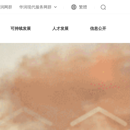
润网群
华润现代服务网群
繁體
|
|
可持续发展
人才发展
信息公开
响力的
响力的
s
s