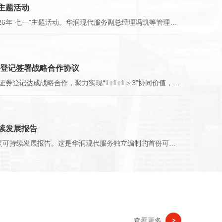
”主题活动
7月9日，华润现代服务在深圳举办2026年“七一”主题活动。华润现代服务副总经理冯凯等管理团队成员，总部各部门及下属公司负责人，公司“两优一先”及党员、团员青年代表共80余人现场参加活动，200余人在线收看主题授课。蔡翔副总经理主持会议。
证券登记签署战略合作协议
​7月2日，华润方圆与ICS集团、Union证券登记达成战略合作，聚力实现“1+1+1＞3”协同价值，以多元专业能力联动赋能，抢抓全球发展新机遇，共筑“企业出海”生态圈。华润现代服务副总经理冯凯、李山松，ICS集团创始合伙人张维、Union证券登记执行董事陈易贤出席并见证签约活动。
持续发展报告
​6月30日，华润现代服务发布2025年度可持续发展报告。这是华润现代服务独立编制的首份可持续发展报告，既是全面贯彻新发展理念、落实高质量发展部署的里程碑实践，也是将可持续发展深度融入企业发展基因，对战略布局、治理体系及长期价值创造能力的系统审视与郑重宣示。
查看更多