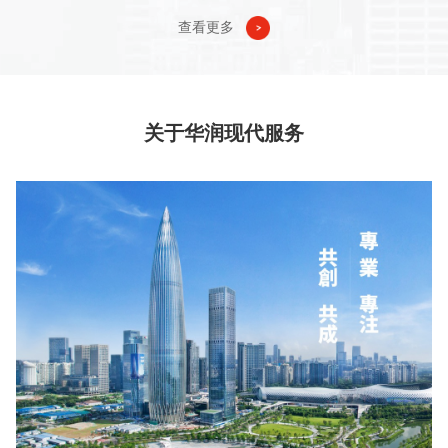
查看更多
关于华润现代服务