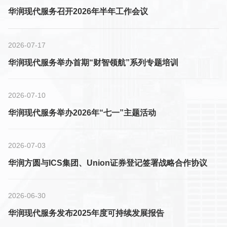
华润现代服务召开2026年半年工作会议
2026-07-17
华润现代服务举办首期“财智领航”系列专题培训
2026-07-10
华润现代服务举办2026年“七一”主题活动
2026-07-03
华润方圆与ICS集团、Union证券登记签署战略合作协议
2026-06-30
华润现代服务发布2025年度可持续发展报告