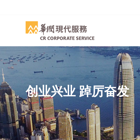
创业兴业 踔厉奋发