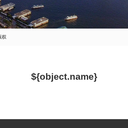
版权
${object.name}