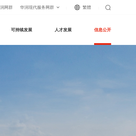
润网群
华润现代服务网群
繁體
|
|
可持续发展
人才发展
信息公开