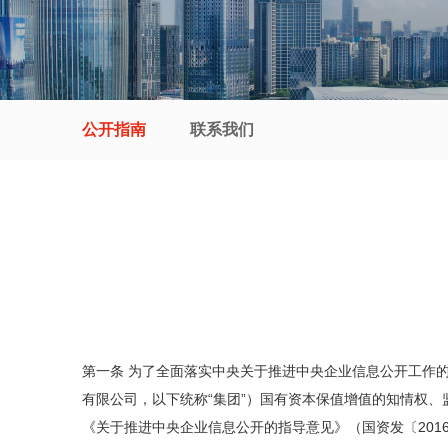
公开指南
联系我们
第一条 为了全面落实中央关于推进中央企业信息公开工作
有限公司，以下统称“集团”）国有资本保值增值的知情权
《关于推进中央企业信息公开的指导意见》（国资发〔201