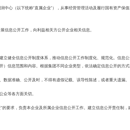
利润中心（以下统称“直属企业”），从事经营管理活动及履行国有资产保
开展信息公开工作，向利益相关方公开企业相关信息。
建立健全信息公开制度体系，推动信息公开工作制度化、规范化。信息公
开）信息范围和内容。根据集团不同企业类型，依法确定信息公开的方式
、数据准确、公开及时，不得有虚假记载、误导性陈述，或者重大遗漏。
公众等各方面关切。
责”的要求，负责本企业及所属企业信息公开工作。建立信息公开责任制，